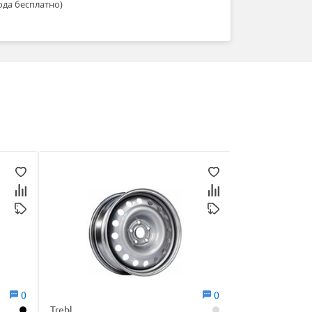
ода бесплатно)
0
0
Trebl
Trebl