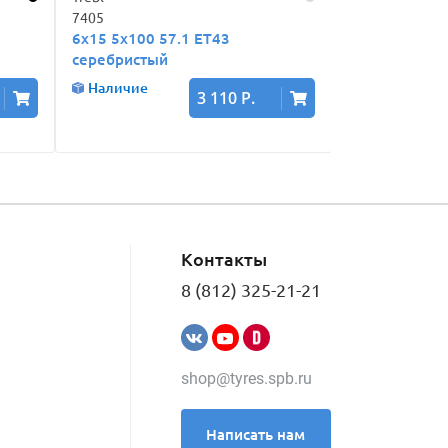
7405
X40932
6x15 5x100 57.1 ET43
5.5x15 5x100 
серебристый
Наличие
Наличие
3 110 Р.
Контакты
8 (812) 325-21-21
shop@tyres.spb.ru
Написать нам