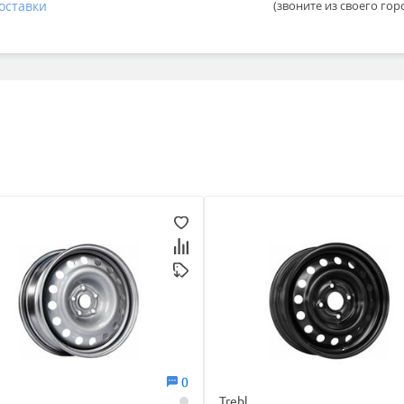
оставки
(звоните из своего гор
0
Trebl