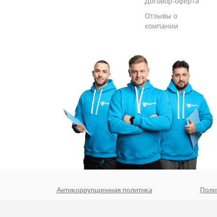
Договор-оферта
Отзывы о
компании
Антикоррупционная политика
Поли
Номер стр.:
4602
По