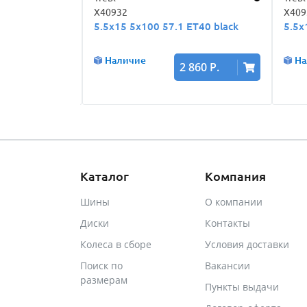
X40932
X409
T43
5.5x15 5x100 57.1 ET40 black
5.5x
Наличие
На
110 Р.
2 860 Р.
Каталог
Компания
Шины
О компании
Диски
Контакты
Колеса в сборе
Условия доставки
Поиск по
Вакансии
размерам
Пункты выдачи