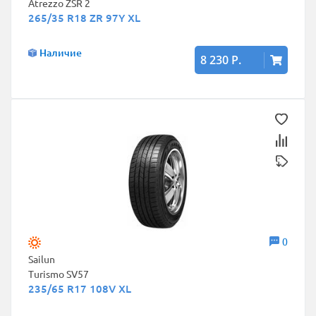
Atrezzo ZSR 2
265/35 R18 ZR 97Y XL
Наличие
8 230 Р.
0
Sailun
Turismo SV57
235/65 R17 108V XL