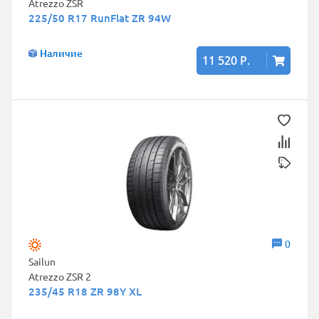
Atrezzo ZSR
225/50 R17 RunFlat ZR 94W
Наличие
11 520 Р.
0
Sailun
Atrezzo ZSR 2
235/45 R18 ZR 98Y XL