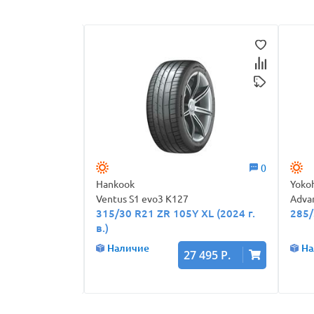
5,0
16
0
Hankook
Yoko
Ventus S1 evo3 K127
Adva
Y
315/30 R21 ZR 105Y XL (2024 г.
285/
в.)
Наличие
На
 680 Р.
27 495 Р.