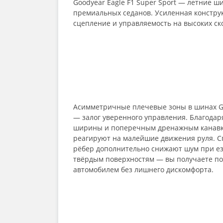
Goodyear Eagle F1 Super Sport — летние ш
премиальных седанов. Усиленная констру
сцепление и управляемость на высоких ск
Асимметричные плечевые зоны в шинах Goo
— залог уверенного управления. Благода
ширины и поперечным дренажным канавк
реагируют на малейшие движения руля. 
рёбер дополнительно снижают шум при ез
твёрдым поверхностям — вы получаете по
автомобилем без лишнего дискомфорта.