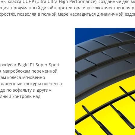
ины класса UUHP (Ultra Ultra High Performance), созданные для
кция, продуманный дизайн протектора и высококачественная 
оростях, позволяя в полной мере насладиться динамичной ездо
dyear Eagle F1 Super Sport
ря макроблокам переменной
ам колёса мгновенно
Сглаженные контуры плечевых
де по асфальту и другим
лный контроль над