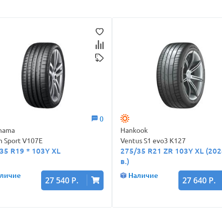
0
hama
Hankook
n Sport V107E
Ventus S1 evo3 K127
35 R19 * 103Y XL
275/35 R21 ZR 103Y XL (2024
в.)
личие
Наличие
27 540 Р.
27 640 Р.