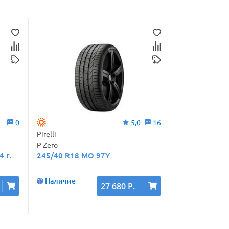
0
5,0
16
Pirelli
Hankook
P Zero
Ventus S1 evo3
 г.
245/40 R18 MO 97Y
315/30 R21 ZR
в.)
Наличие
Наличие
27 680 Р.