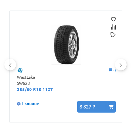
0
0
WestLake
SW628
255/60 R18 112T
Наличие
8 827 Р.