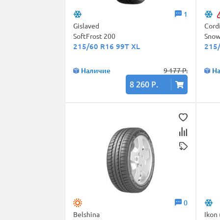
1
Gislaved
Cord
SoftFrost 200
Snow
215/60 R16 99T XL
215
Наличие
9 177 Р.
Н
8 260 Р.
0
Belshina
Ikon