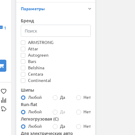
Параметры
Бренд
1
ARMSTRONG
Attar
Autogreen
Bars
Belshina
Centara
Continental
Cordiant
Шипы
Delinte
Любой
Да
Нет
DoubleStar
Run-flat
Formula
Любой
Да
Нет
Fortune
Gislaved
Легкогрузовая (С)
Goodride
Любой
Да
Нет
Hankook
Для электрических авто