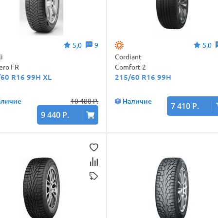
5,0
9
5,0
li
Cordiant
Zero FR
Comfort 2
/60 R16 99H XL
215/60 R16 99H
аличие
10 488 Р.
Наличие
7 410 Р.
9 440 Р.