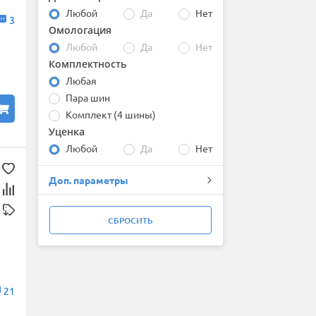
Ikon (Nokian Tyres)
Любой
Да
Нет
3
Joyroad
Омологация
Kumho
Любой
Да
Нет
Landsail
Комплектность
Landspider
Laufenn
Любая
Leao
Пара шин
Marshal
Комплект (4 шины)
Maxxis
Уценка
Michelin
Любой
Да
Нет
Nexen
Ovation
Доп. параметры
Pirelli
Roadstone
ROADX (by Sailun)
СБРОСИТЬ
Sailun
Satoya
Sunfull
Torero
Toyo
21
Tracmax