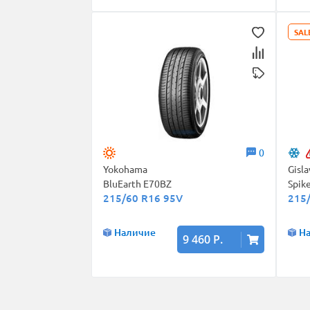
SAL
0
Yokohama
Gisl
BluEarth E70BZ
Spik
215/60 R16 95V
215
Наличие
Н
9 460 Р.