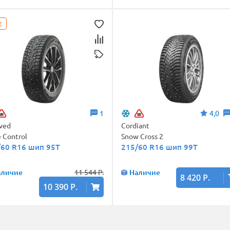
E
1
4,0
aved
Cordiant
e Control
Snow Cross 2
/60 R16 шип 95T
215/60 R16 шип 99T
аличие
11 544 Р.
Наличие
8 420 Р.
10 390 Р.