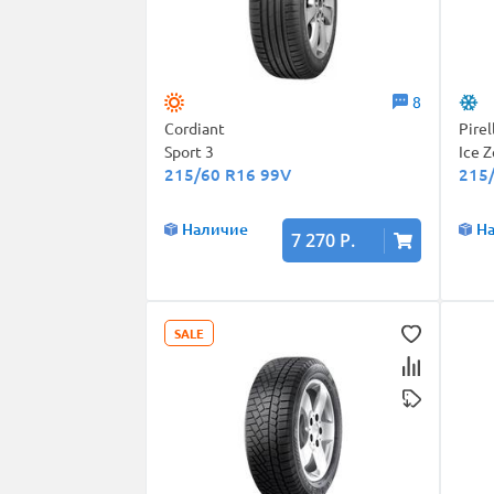
8
Cordiant
Pirel
Sport 3
Ice 
215/60 R16 99V
215
Наличие
Н
7 270 Р.
SALE