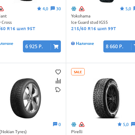
4,0
30
5,0
iant
Yokohama
 Cross
Ice Guard stud IG55
/60 R16 шип 95T
215/60 R16 шип 99T
аличие
Наличие
6 925 Р.
8 660 Р.
SALE
0
5,0
 (Nokian Tyres)
Pirelli