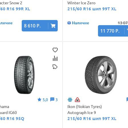
acter Snow 2
Winter Ice Zero
/60 R16 99R XL
215/60 R16 шип 99T XL
аличие
Наличие
13 07
8 610 Р.
11 770 Р.
5,0
3
ohama
Ikon (Nokian Tyres)
Guard IG60
Autograph Ice 9
/60 R16 95Q
215/60 R16 шип 99T XL