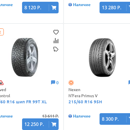
аличие
Наличие
8 120 Р.
13 280 Р.
E
0
aved
Nexen
ontrol
N'Fera Primus V
/60 R16 шип FR 99T XL
215/60 R16 95H
аличие
13 611 Р.
Наличие
8 300 Р.
12 250 Р.