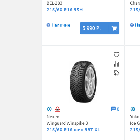
BEL-283
Char
215/60 R16 95H
215
Наличие
Н
5 990 Р.
0
Nexen
Yok
Winguard Winspike 3
Ice 
215/60 R16 шип 99T XL
215