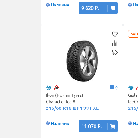
Наличие
Н
9 620 Р.
SAL
0
Ikon (Nokian Tyres)
Gisl
Character Ice 8
IceC
215/60 R16 шип 99T XL
215
Наличие
Н
11 070 Р.