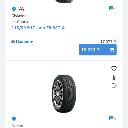
0
Gislaved
IceControl
215/50 R17 шип FR 95T XL
Наличие
17 077 Р.
15 370 Р.
0
Nexen