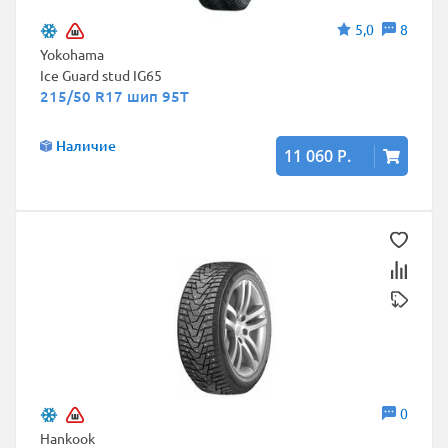
5,0
8
Yokohama
Ice Guard stud IG65
215/50 R17 шип 95T
Наличие
11 060 Р.
0
Hankook