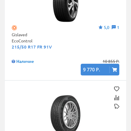
5,0
1
Gislaved
EcoControl
215/50 R17 FR 91V
Наличие
10 855 Р.
9 770 Р.