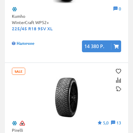
0
Kumho
WinterCraft WP52+
225/45 R18 95V XL
Наличие
14 380 Р.
SALE
5,0
13
Pirelli