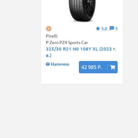
5,0
5
Pirelli
P Zero PZ4 Sports Car
325/30 R21 N0 108Y XL (2023 г.
в.)
Наличие
42 985 Р.