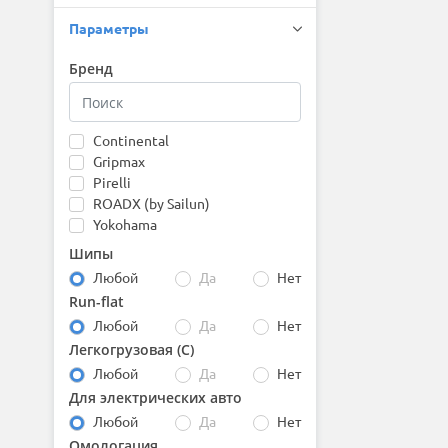
Параметры
Бренд
Continental
Gripmax
Pirelli
ROADX (by Sailun)
Yokohama
Шипы
Любой
Да
Нет
Run-flat
Любой
Да
Нет
Легкогрузовая (С)
Любой
Да
Нет
Для электрических авто
Любой
Да
Нет
Омологация