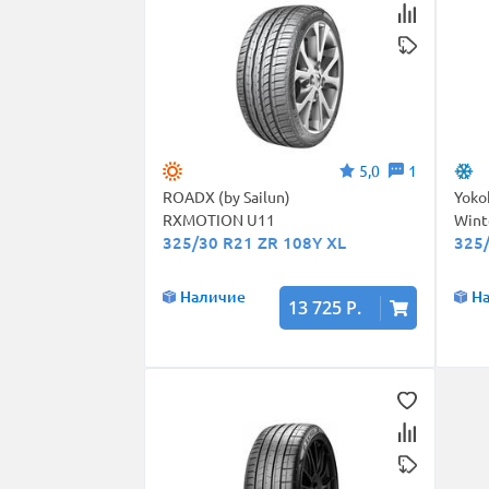
5,0
1
ROADX (by Sailun)
Yok
RXMOTION U11
Wint
325/30 R21 ZR 108Y XL
325/
Наличие
Н
13 725 Р.