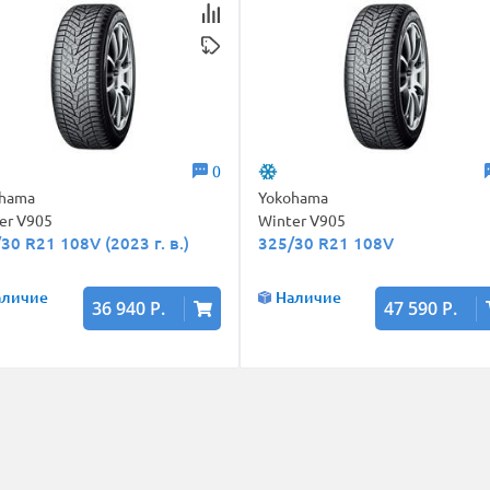
0
ohama
Yokohama
er V905
Winter V905
30 R21 108V (2023 г. в.)
325/30 R21 108V
аличие
Наличие
36 940 Р.
47 590 Р.