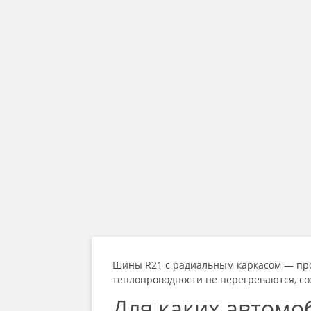
Шины R21
с радиальным каркасом — про
теплопроводности не перегреваются, сох
Для каких автомо