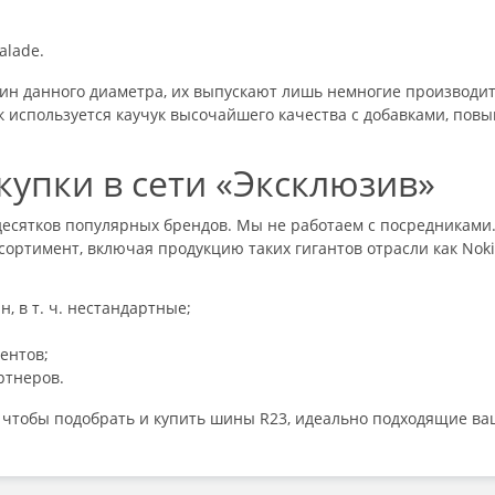
calade.
н данного диаметра, их выпускают лишь немногие производите
к используется каучук высочайшего качества с добавками, по
упки в сети «Эксклюзив»
сятков популярных брендов. Мы не работаем с посредниками. 
ортимент, включая продукцию таких гигантов отрасли как Nokia
 в т. ч. нестандартные;
ентов;
ртнеров.
, чтобы подобрать и
купить шины R23
, идеально подходящие ва