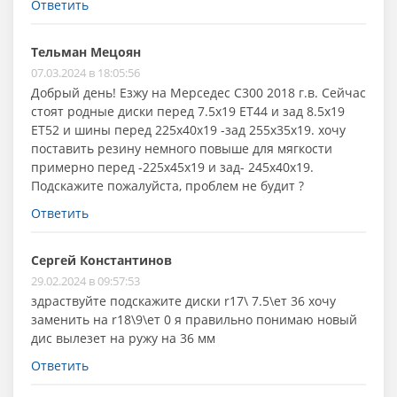
Ответить
Тельман Мецоян
07.03.2024 в 18:05:56
Добрый день! Езжу на Мерседес С300 2018 г.в. Сейчас
стоят родные диски перед 7.5x19 ET44 и зад 8.5x19
ET52 и шины перед 225х40х19 -зад 255х35х19. хочу
поставить резину немного повыше для мягкости
примерно перед -225х45х19 и зад- 245х40х19.
Подскажите пожалуйста, проблем не будит ?
Ответить
Сергей Константинов
29.02.2024 в 09:57:53
здраствуйте подскажите диски r17\ 7.5\ет 36 хочу
заменить на r18\9\ет 0 я правильно понимаю новый
дис вылезет на ружу на 36 мм
Ответить