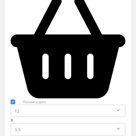
Показать диск
X