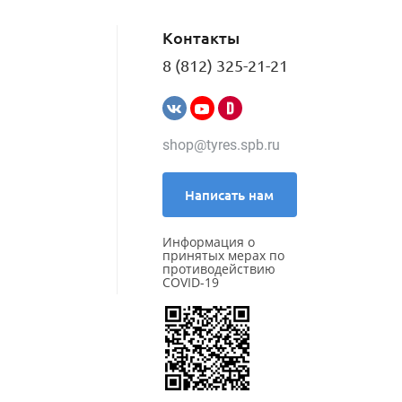
Kleber
Kumho
Контакты
LANDROCK
Landsail
8 (812) 325-21-21
Landspider
Lanvigator
Lassa
Laufenn
shop@tyres.spb.ru
Leao
Marshal
Massimo
Написать нам
Matador
Maxxis
Информация о
Meteor
принятых мерах по
Michelin
противодействию
COVID-19
MIRAGE
Nankang
Nexen
Nokian Tyres (Ikon)
NorTec
Onyx
Ovation