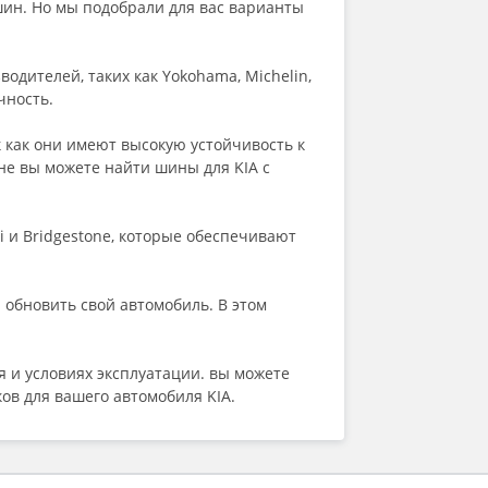
 шин. Но мы подобрали для вас варианты
Fronway
General (by Continental)
Gislaved
дителей, таких как Yokohama, Michelin,
Goform
чность.
Goodride
Goodyear
 как они имеют высокую устойчивость к
Greentrac
не вы можете найти шины для KIA с
Grenlander
Gripmax
GT Radial
i и Bridgestone, которые обеспечивают
HABILEAD
Hankook
Headway
 обновить свой автомобиль. В этом
HiFly
HiLO
Ikon (Nokian Tyres)
я и условиях эксплуатации. вы можете
ILINK
ов для вашего автомобиля KIA.
Imperial
Joyroad
Kapsen
Kavir Tire