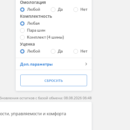
Омологация
Bridgestone
Любой
Да
Нет
Centara
Комплектность
Comforser
Compasal
Любая
Continental
Пара шин
Contyre
Комплект (4 шины)
Cooper
Уценка
Cordiant
Любой
Да
Нет
Delinte
Double Coin
Доп. параметры
DoubleStar
Dunlop
Duraturn
СБРОСИТЬ
Dynamo
Evergreen
Falken
бновления остатков с базой обмена: 08.08.2026 06:48
Firemax
Firestone
ности, управляемости и комфорта
Formula
Fortune
Forward