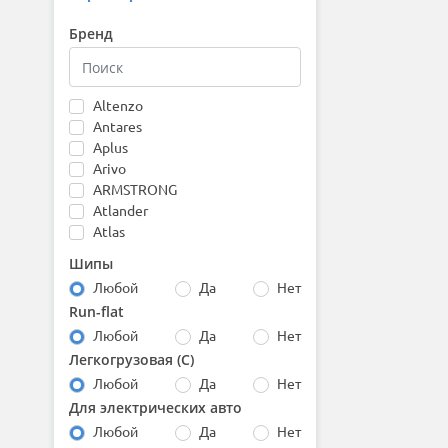
Бренд
Altenzo
Antares
Aplus
Arivo
ARMSTRONG
Atlander
Atlas
Attar
Шипы
Austone
Любой
Да
Нет
Autogreen
Run-flat
Barez
Любой
Да
Нет
Bars
Barum
Легкогрузовая (С)
Bearway
Любой
Да
Нет
Belshina
Для электрических авто
BfGoodrich
Любой
Да
Нет
Boto