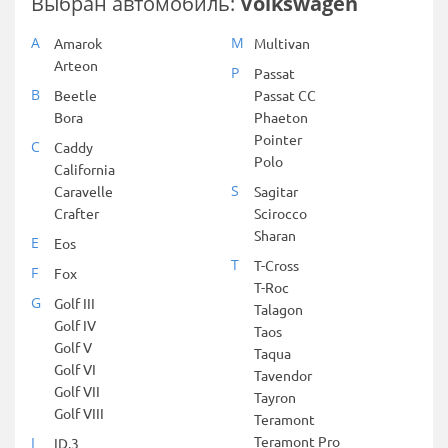
Выбран автомобиль:
Volkswagen
A
M
Amarok
Multivan
Arteon
P
Passat
B
Beetle
Passat CC
Bora
Phaeton
Pointer
C
Caddy
Polo
California
S
Caravelle
Sagitar
Crafter
Scirocco
Sharan
E
Eos
T
T-Cross
F
Fox
T-Roc
G
Golf III
Talagon
Golf IV
Taos
Golf V
Taqua
Golf VI
Tavendor
Golf VII
Tayron
Golf VIII
Teramont
Teramont Pro
I
ID.3