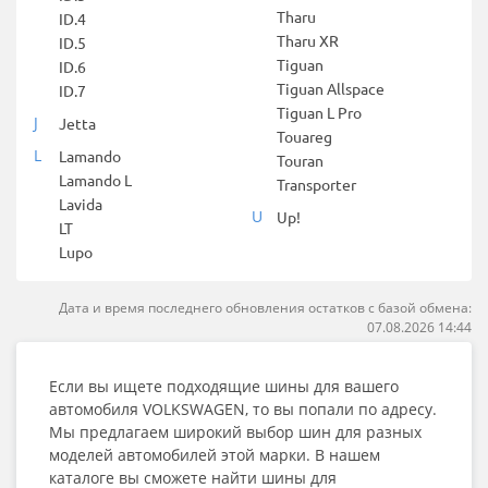
Tharu
ID.4
Tharu XR
ID.5
Tiguan
ID.6
Tiguan Allspace
ID.7
Tiguan L Pro
J
Jetta
Touareg
L
Lamando
Touran
Lamando L
Transporter
Lavida
U
Up!
LT
Lupo
Дата и время последнего обновления остатков с базой обмена:
07.08.2026 14:44
Если вы ищете подходящие шины для вашего
автомобиля VOLKSWAGEN, то вы попали по адресу.
Мы предлагаем широкий выбор шин для разных
моделей автомобилей этой марки. В нашем
каталоге вы сможете найти шины для